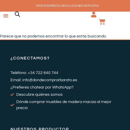
Ir
ENVÍOS RÁPIDOS | DEVOLUCIONES GRATUITAS
al
contenido
CARRI
Parece que no podemos encontrar lo que estás buscando.
¿CONECTAMOS?
Teléfono: +34 722 640 744
Email: info@dondecomprarbarato.es
¿Prefieres chatear por WhatsApp?
Descubre quiénes somos
Dónde comprar muebles de madera maciza al mejor
precio
NUESTROS PRODUCTOP