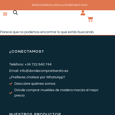
Ir
ENVÍOS RÁPIDOS | DEVOLUCIONES GRATUITAS
al
contenido
CARRI
Parece que no podemos encontrar lo que estás buscando.
¿CONECTAMOS?
Teléfono: +34 722 640 744
Email: info@dondecomprarbarato.es
¿Prefieres chatear por WhatsApp?
Descubre quiénes somos
Dónde comprar muebles de madera maciza al mejor
precio
NUESTROS PRODUCTOP