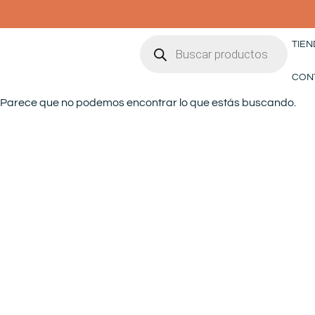
Ir
al
Búsqueda
contenido
TIEN
de
productos
CON
Parece que no podemos encontrar lo que estás buscando.