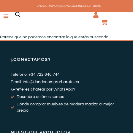
Ir
ENVÍOS RÁPIDOS | DEVOLUCIONES GRATUITAS
al
contenido
CARRI
Parece que no podemos encontrar lo que estás buscando.
¿CONECTAMOS?
Teléfono: +34 722 640 744
Email: info@dondecomprarbarato.es
¿Prefieres chatear por WhatsApp?
Descubre quiénes somos
Dónde comprar muebles de madera maciza al mejor
precio
NUESTROS PRODUCTOP