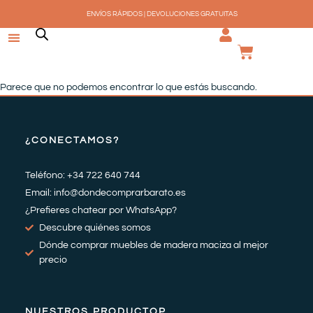
Ir
ENVÍOS RÁPIDOS | DEVOLUCIONES GRATUITAS
al
contenido
CARRI
Parece que no podemos encontrar lo que estás buscando.
¿CONECTAMOS?
Teléfono: +34 722 640 744
Email: info@dondecomprarbarato.es
¿Prefieres chatear por WhatsApp?
Descubre quiénes somos
Dónde comprar muebles de madera maciza al mejor
precio
NUESTROS PRODUCTOP