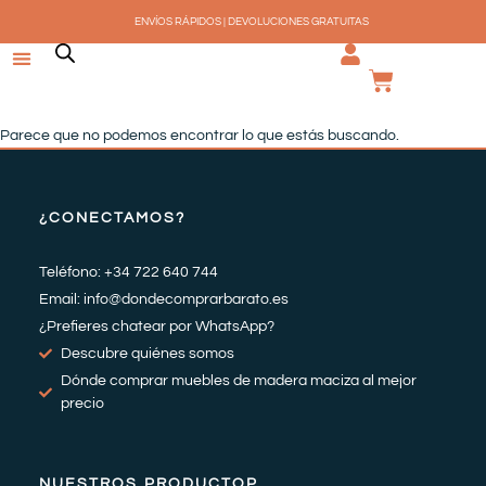
Ir
ENVÍOS RÁPIDOS | DEVOLUCIONES GRATUITAS
al
contenido
CARRI
Parece que no podemos encontrar lo que estás buscando.
¿CONECTAMOS?
Teléfono: +34 722 640 744
Email: info@dondecomprarbarato.es
¿Prefieres chatear por WhatsApp?
Descubre quiénes somos
Dónde comprar muebles de madera maciza al mejor
precio
NUESTROS PRODUCTOP