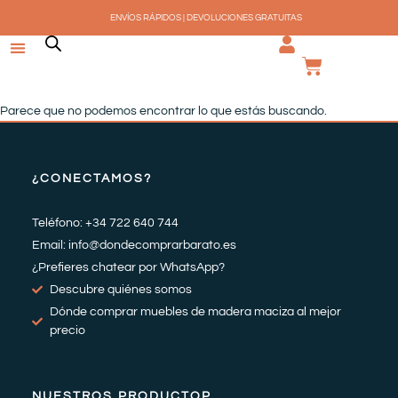
Ir
ENVÍOS RÁPIDOS | DEVOLUCIONES GRATUITAS
al
contenido
CARRI
Parece que no podemos encontrar lo que estás buscando.
¿CONECTAMOS?
Teléfono: +34 722 640 744
Email: info@dondecomprarbarato.es
¿Prefieres chatear por WhatsApp?
Descubre quiénes somos
Dónde comprar muebles de madera maciza al mejor
precio
NUESTROS PRODUCTOP