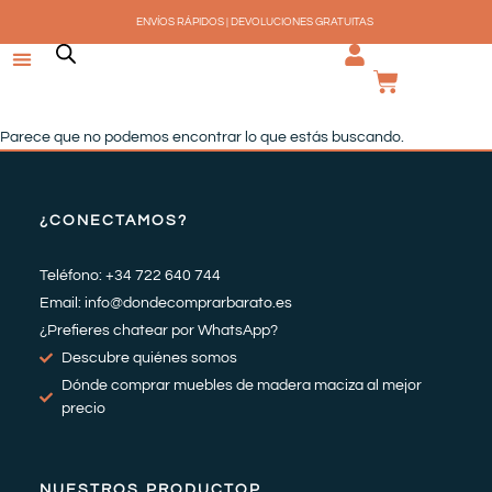
Ir
ENVÍOS RÁPIDOS | DEVOLUCIONES GRATUITAS
al
contenido
CARRI
Parece que no podemos encontrar lo que estás buscando.
¿CONECTAMOS?
Teléfono: +34 722 640 744
Email: info@dondecomprarbarato.es
¿Prefieres chatear por WhatsApp?
Descubre quiénes somos
Dónde comprar muebles de madera maciza al mejor
precio
NUESTROS PRODUCTOP