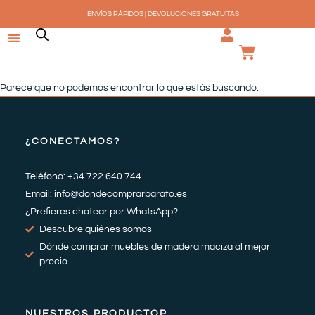
Ir
ENVÍOS RÁPIDOS | DEVOLUCIONES GRATUITAS
al
contenido
CARRI
Parece que no podemos encontrar lo que estás buscando.
¿CONECTAMOS?
Teléfono: +34 722 640 744
Email: info@dondecomprarbarato.es
¿Prefieres chatear por WhatsApp?
Descubre quiénes somos
Dónde comprar muebles de madera maciza al mejor
precio
NUESTROS PRODUCTOP