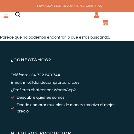
Ir
ENVÍOS RÁPIDOS | DEVOLUCIONES GRATUITAS
al
contenido
CARRI
Parece que no podemos encontrar lo que estás buscando.
¿CONECTAMOS?
Teléfono: +34 722 640 744
Email: info@dondecomprarbarato.es
¿Prefieres chatear por WhatsApp?
Descubre quiénes somos
Dónde comprar muebles de madera maciza al mejor
precio
NUESTROS PRODUCTOP